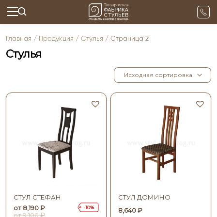
Главная
/
Продукция
/
Стулья
/ Страница 2
Стулья
СТУЛ СТЕФАН
СТУЛ ДОМИНО
от
8,190
₽
10
8,640
₽
₽
от
9,100