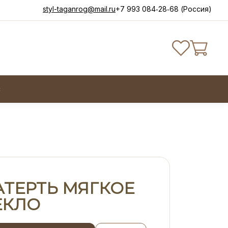
styl-taganrog@mail.ru
+7 993 084‑28‑68 (Россия)
с
АТЕРТЬ МЯГКОЕ
ЕКЛО