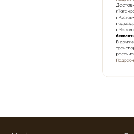
Достав
г.Таганр
г.Ростов
подъезд
г.Москва
бесплатн
В другие
транспо
рассчит
Подробн