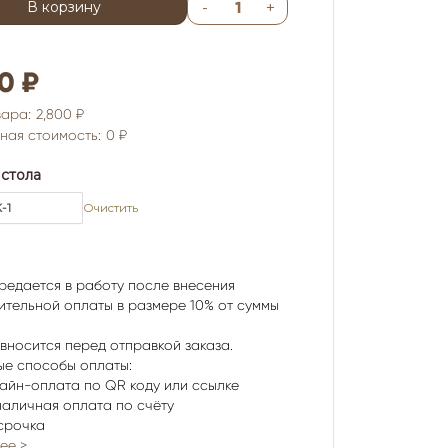
Количество
-
+
В корзину
товара
СКАТЕРТЬ
МЯГКОЕ
СТЕКЛО
0 ₽
вара:
2,800 ₽
ная стоимость:
0 ₽
стола
Очистить
редается в работу после внесения
ительной оплаты в размере 10% от суммы
вносится перед отправкой заказа.
ые способы оплаты:
айн-оплата по QR коду или ссылке
наличная оплата по счёту
срочка
ее >