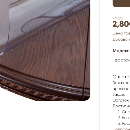
Итого
2,80
Цена то
Добавоч
Модель 
Оплата
Заказ пе
предвар
заказа.
Остаток 
Доступн
Онл
Без
Рас
Подробн