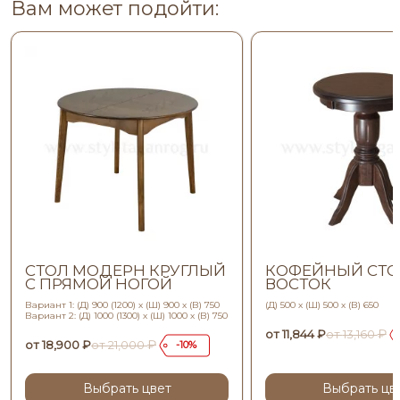
Вам может подойти:
СТОЛ МОДЕРН КРУГЛЫЙ
КОФЕЙНЫЙ СТО
С ПРЯМОЙ НОГОЙ
ВОСТОК
Вариант 1: (Д) 900 (1200) х (Ш) 900 х (В) 750
(Д) 500 х (Ш) 500 х (В) 650
Вариант 2: (Д) 1000 (1300) х (Ш) 1000 х (В) 750
₽
от
11,844
₽
от
13,160
₽
от
18,900
₽
от
21,000
10
Выбрать цвет
Выбрать цв