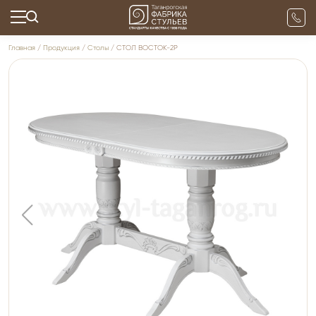
Главная
/
Продукция
/
Столы
/ СТОЛ ВОСТОК-2Р