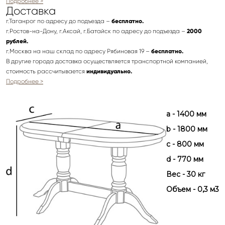
Подробнее >
Доставка
г.Таганрог по адресу до подъезда –
бесплатно.
г.Ростов-на-Дону, г.Аксай, г.Батайск по адресу до подъезда –
2000
рублей.
г.Москва на наш склад по адресу Рябиновая 19 –
бесплатно.
В другие города доставка осуществляется транспортной компанией,
стоимость рассчитывается
индивидуально.
Подробнее >
a - 1400 мм
b - 1800 мм
с - 800 мм
d - 770 мм
Вес - 30 кг
Объем - 0,3 м3